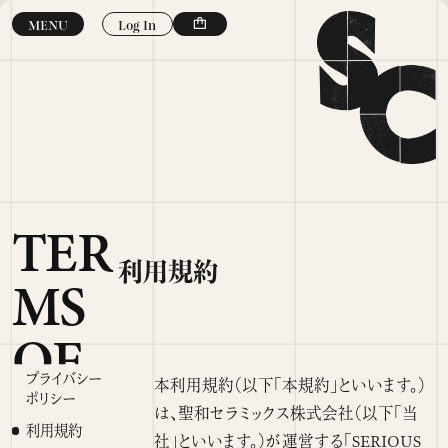
コンテン
ツに進
Log In
MENU
む
TER
MS
OF
利用規約
USE
プライバシー
本利用規約（以下「本規約」といいます。）
ポリシー
は、聖和セラミックス株式会社（以下「当
利用規約
社」といいます。）が運営する「SERIOUS